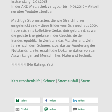
Erstsendung 12.01.2018
In der ARD Mediathek vefügbar bis 19.01.2019 – Aktuell
nur über Youtube abrufbar
Mächtige Strommasten, die wie Streichhölzer
umgeknickt sind – diese Bilder vom Schneechaos 2005
haben sich ins kollektive Gedächtnis gebrannt. Es war
die größte Energiekrise in der Geschichte der
Bundesrepublik. Ihr Zentrum: das Münsterland. Zehn
Jahre nach dem Schneechaos, das zur Ausuferung des
Notstands führte, erzählt die Dokumentation von den
Auswirkungen auf Mensch, Tier, Natur und Technik.
(No Ratings Yet)
Katastrophenhilfe
|
Schnee
|
Stromausfall
|
Sturm
teilen
teilen
teilen
E-Mail
teilen
teilen