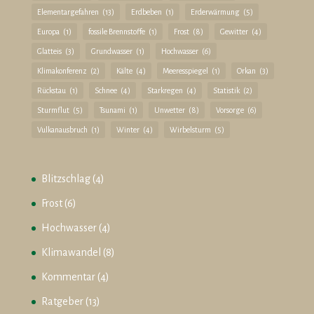
Elementargefahren
(13)
Erdbeben
(1)
Erderwärmung
(5)
Europa
(1)
fossile Brennstoffe
(1)
Frost
(8)
Gewitter
(4)
Glatteis
(3)
Grundwasser
(1)
Hochwasser
(6)
Klimakonferenz
(2)
Kälte
(4)
Meeresspiegel
(1)
Orkan
(3)
Rückstau
(1)
Schnee
(4)
Starkregen
(4)
Statistik
(2)
Sturmflut
(5)
Tsunami
(1)
Unwetter
(8)
Vorsorge
(6)
Vulkanausbruch
(1)
Winter
(4)
Wirbelsturm
(5)
Blitzschlag
(4)
Frost
(6)
Hochwasser
(4)
Klimawandel
(8)
Kommentar
(4)
Ratgeber
(13)