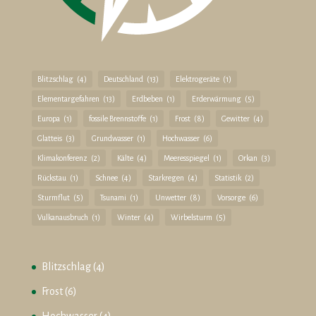
Blitzschlag
(4)
Deutschland
(13)
Elektrogeräte
(1)
Elementargefahren
(13)
Erdbeben
(1)
Erderwärmung
(5)
Europa
(1)
fossile Brennstoffe
(1)
Frost
(8)
Gewitter
(4)
Glatteis
(3)
Grundwasser
(1)
Hochwasser
(6)
Klimakonferenz
(2)
Kälte
(4)
Meeresspiegel
(1)
Orkan
(3)
Rückstau
(1)
Schnee
(4)
Starkregen
(4)
Statistik
(2)
Sturmflut
(5)
Tsunami
(1)
Unwetter
(8)
Vorsorge
(6)
Vulkanausbruch
(1)
Winter
(4)
Wirbelsturm
(5)
Blitzschlag
(4)
Frost
(6)