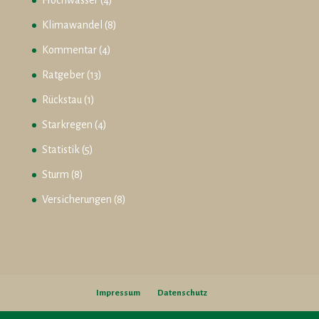
Hochwasser
(4)
Klimawandel
(8)
Kommentar
(4)
Ratgeber
(13)
Rückstau
(1)
Starkregen
(4)
Statistik
(5)
Sturm
(8)
Versicherungen
(8)
Impressum
Datenschutz